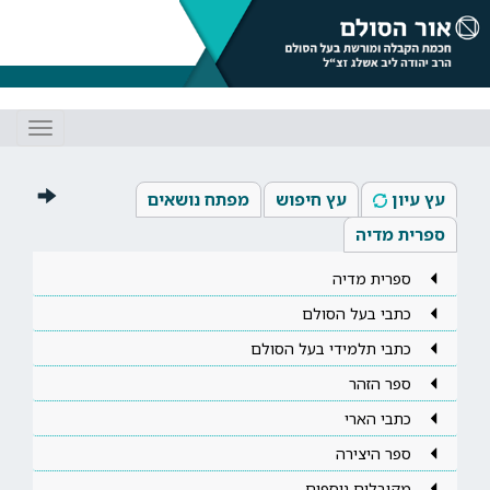
Toggle
gation
עץ עיון
עץ חיפוש
מפתח נושאים
ספרית מדיה
ספרית מדיה
כתבי בעל הסולם
כתבי תלמידי בעל הסולם
ספר הזהר
כתבי הארי
ספר היצירה
מקובלים נוספים