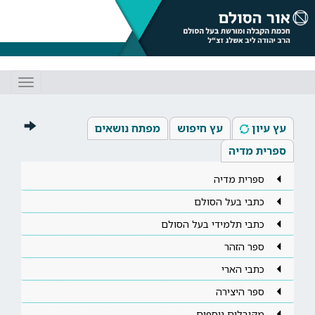
Toggle
gation
עץ עיון
עץ חיפוש
מפתח נושאים
ספרית מדיה
ספרית מדיה
כתבי בעל הסולם
כתבי תלמידי בעל הסולם
ספר הזהר
כתבי הארי
ספר היצירה
מקובלים נוספים