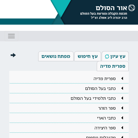
Toggle
gation
עץ עיון
עץ חיפוש
מפתח נושאים
ספרית מדיה
ספרית מדיה
כתבי בעל הסולם
כתבי תלמידי בעל הסולם
ספר הזהר
כתבי הארי
ספר היצירה
מקובלים נוספים