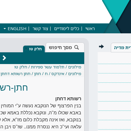
ראשי
כלים לימודיים
צור קשר
ENGLISH
מסך חיפוש
ית מדיה
×
חלק טו
מילונים / תלמוד עשר ספירות / חלק טו
מילונים / אינדקס / ח / חתן / חתן רשותא דחתן
חתן-רשו
רשותא דחתן
בנין הפרצוף של הנוקבא נעשה ע"י המוחין דע
באבא שכולו מ"ה, ונוקבא נכללת באמא שכול
בנוקבא, ואז אינה מקבלת כלום מז"א, אל
עלאה ועי"כ היא ננסרת ממנו.. שז"ס ויבן ה