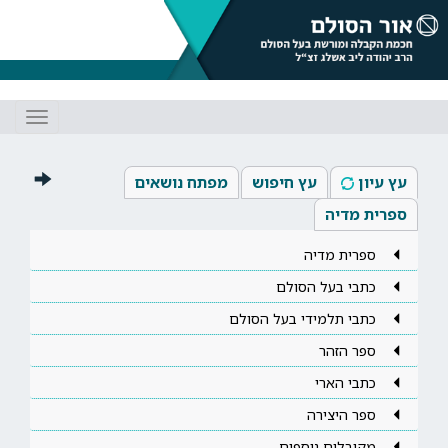
Toggle
gation
עץ עיון
עץ חיפוש
מפתח נושאים
ספרית מדיה
ספרית מדיה
כתבי בעל הסולם
כתבי תלמידי בעל הסולם
ספר הזהר
כתבי הארי
ספר היצירה
מקובלים נוספים