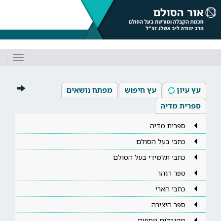
Toggle
gation
עץ עיון
עץ חיפוש
מפתח נושאים
ספרית מדיה
ספרית מדיה
כתבי בעל הסולם
כתבי תלמידי בעל הסולם
ספר הזהר
כתבי הארי
ספר היצירה
מקובלים נוספים