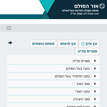
Toggle
gation
עץ עיון
עץ חיפוש
מפתח נושאים
ספרית מדיה
ספרית מדיה
כתבי בעל הסולם
כתבי תלמידי בעל הסולם
ספר הזהר
כתבי הארי
ספר היצירה
מקובלים נוספים