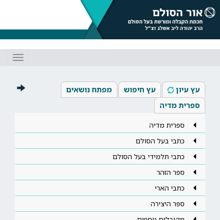
Toggle
gation
עץ עיון
עץ חיפוש
מפתח נושאים
ספרית מדיה
ספרית מדיה
כתבי בעל הסולם
כתבי תלמידי בעל הסולם
ספר הזהר
כתבי הארי
ספר היצירה
מקובלים נוספים