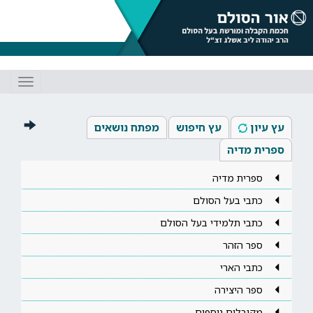
Toggle
gation
עץ עיון
עץ חיפוש
מפתח נושאים
ספרית מדיה
ספרית מדיה
כתבי בעל הסולם
כתבי תלמידי בעל הסולם
ספר הזהר
כתבי הארי
ספר היצירה
מקובלים נוספים