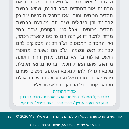
וגדלות ב'. אשר גדלות א' היא בחינת נשמה הבאה
מבחינת אור דחסדים דג"ר דבינה, שהיא בחינת
חסדים מכוסים. ומוחין אלו מספיקים להיות ג"ר רק
לבחינת זו"ן הגדולים שגם הם מטבעם בבחינת
חסדים מכוסים.. אבל לזו"ן הקטנים, שהם בחי'
מחזה ולמטה דז"א, הנה הם צריכים להארת חכמה,
ואין החסדים המכוסים דג"ר דבינה מספיקים להם
לבחינת ראש ונשמה. וע"כ הם נשארים מחוסרי
ראש.. וגדלות ב' היא בחינת מוחין דחיה דאותה
מדרגה, שהם הארת חכמה בחסדים, ואז מקבלת
נוקבא הגדולה למדת נוקבא הקטנה, ונעשים שניהם
פרצוף אחד במדתה של נוקבא הקטנה, שבזה נגדלה
נוקבא הקטנה ככל מדת קומת ז"א שוה אליו.
מקור ההגדרה
כתבי בעל הסולם / תלמוד עשר ספירות / חלק טו בנין
הנוקבא דזעיר אנפין / דברי הרב - אור פנימי / אות קצ
אור הסולם: מרכז מורשת בעל הסולם, הרב יהודה ליב אשלג זצ"ל 2026 © | ת.ד.
101 מושב לוזית 9984500, טלפון: 051-5730078