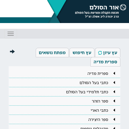
Toggle
gation
עץ עיון
עץ חיפוש
מפתח נושאים
ספרית מדיה
ספרית מדיה
כתבי בעל הסולם
כתבי תלמידי בעל הסולם
ספר הזהר
כתבי הארי
ספר היצירה
מקובלים נוספים