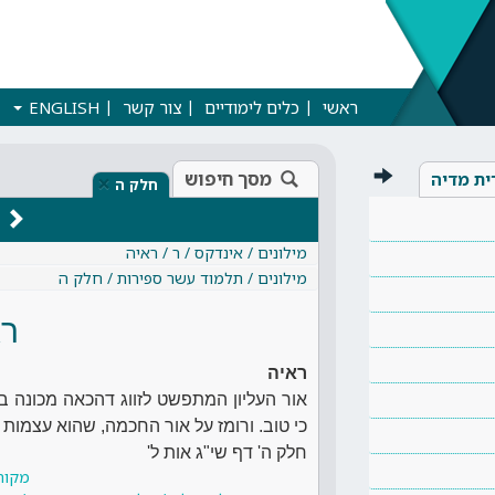
ראשי
כלים לימודיים
צור קשר
ENGLISH
מסך חיפוש
ית מדיה
×
חלק ה
מילונים / אינדקס / ר / ראיה
מילונים / תלמוד עשר ספירות / חלק ה
רא
ראיה
אור העליון המתפשט לזווג דהכאה מכונה ב
כי טוב. ורומז על אור החכמה, שהוא עצמו
חלק ה' דף שי"ג אות ל'
מקור