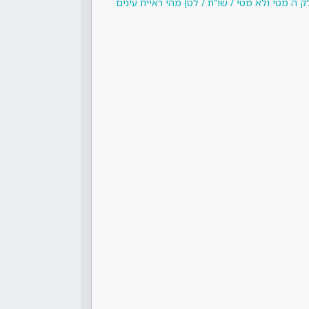
 ה מטי ולא מטי / שו"ת / לט) מהי ראיית עינים