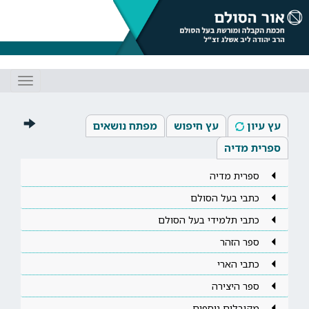
Toggle
gation
עץ עיון
עץ חיפוש
מפתח נושאים
ספרית מדיה
ספרית מדיה
כתבי בעל הסולם
כתבי תלמידי בעל הסולם
ספר הזהר
כתבי הארי
ספר היצירה
מקובלים נוספים