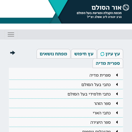
Toggle
gation
עץ עיון
עץ חיפוש
מפתח נושאים
ספרית מדיה
ספרית מדיה
כתבי בעל הסולם
כתבי תלמידי בעל הסולם
ספר הזהר
כתבי הארי
ספר היצירה
מקובלים נוספים