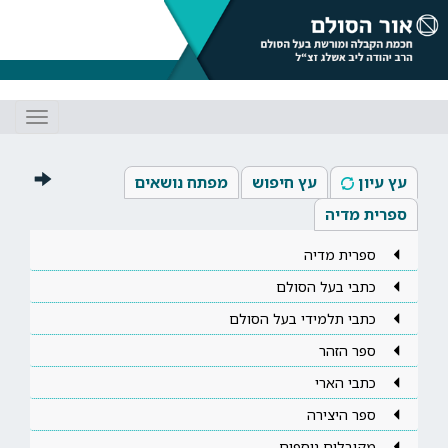
Toggle
gation
עץ עיון
עץ חיפוש
מפתח נושאים
ספרית מדיה
ספרית מדיה
כתבי בעל הסולם
כתבי תלמידי בעל הסולם
ספר הזהר
כתבי הארי
ספר היצירה
מקובלים נוספים