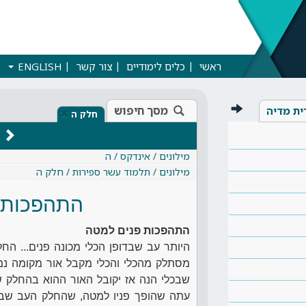
ראשי
כלים לימודיים
צור קשר
ENGLISH
מסך חיפוש
ית מדיה
×
חלק ה
מילונים / אינדקס / ה
מילונים / תלמוד עשר ספירות / חלק ה
התהפכות 
התהפכות פנים למטה
היותר עב שבדופן הכלי מכונה פנים... החל
מסתלק מהכלי והכלי מקבל אור מקומה נמו
שבכלי הנה אז יקובל האור ההוא בהחלק ש
עתה שהופך פניו למטה, שהחלק העב שבכל