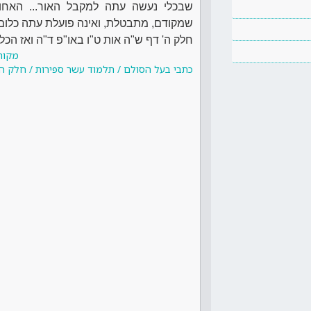
שבכלי נעשה עתה למקבל האור... האחו
שמקודם, מתבטלת, ואינה פועלת עתה כלום ב
חלק ה' דף ש"ה אות ט"ו באו"פ ד"ה ואז הכלי
מקור
כתבי בעל הסולם / תלמוד עשר ספירות / חלק ה 