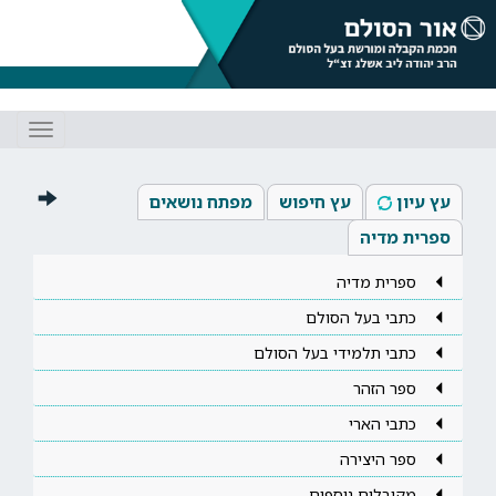
Toggle
gation
עץ עיון
עץ חיפוש
מפתח נושאים
ספרית מדיה
ספרית מדיה
כתבי בעל הסולם
כתבי תלמידי בעל הסולם
ספר הזהר
כתבי הארי
ספר היצירה
מקובלים נוספים