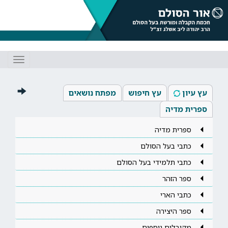
Toggle
gation
עץ עיון
עץ חיפוש
מפתח נושאים
ספרית מדיה
ספרית מדיה
כתבי בעל הסולם
כתבי תלמידי בעל הסולם
ספר הזהר
כתבי הארי
ספר היצירה
מקובלים נוספים