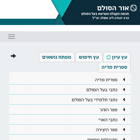
Toggle
gation
עץ עיון
עץ חיפוש
מפתח נושאים
ספרית מדיה
ספרית מדיה
כתבי בעל הסולם
כתבי תלמידי בעל הסולם
ספר הזהר
כתבי הארי
ספר היצירה
מקובלים נוספים