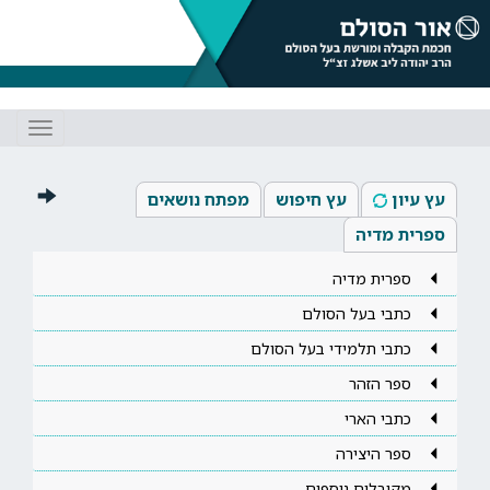
Toggle
gation
עץ עיון
עץ חיפוש
מפתח נושאים
ספרית מדיה
ספרית מדיה
כתבי בעל הסולם
כתבי תלמידי בעל הסולם
ספר הזהר
כתבי הארי
ספר היצירה
מקובלים נוספים