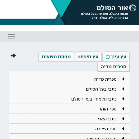
Toggle
gation
עץ עיון
עץ חיפוש
מפתח נושאים
ספרית מדיה
ספרית מדיה
כתבי בעל הסולם
כתבי תלמידי בעל הסולם
ספר הזהר
כתבי הארי
ספר היצירה
מקובלים נוספים