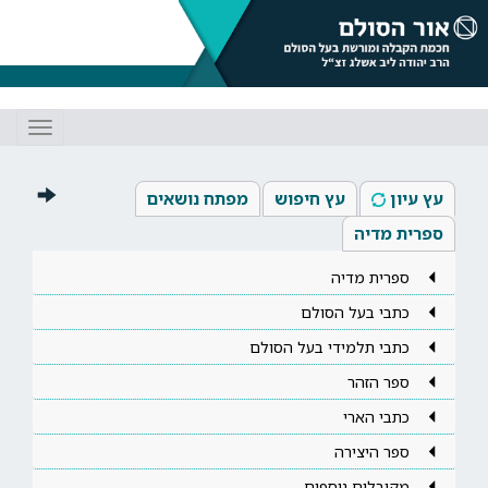
Toggle
gation
עץ עיון
עץ חיפוש
מפתח נושאים
ספרית מדיה
ספרית מדיה
כתבי בעל הסולם
כתבי תלמידי בעל הסולם
ספר הזהר
כתבי הארי
ספר היצירה
מקובלים נוספים