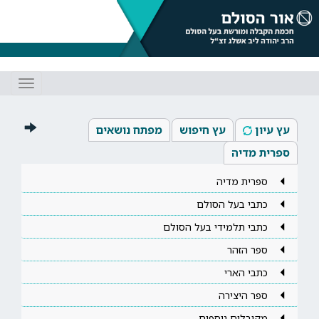
Toggle
gation
עץ עיון
עץ חיפוש
מפתח נושאים
ספרית מדיה
ספרית מדיה
כתבי בעל הסולם
כתבי תלמידי בעל הסולם
ספר הזהר
כתבי הארי
ספר היצירה
מקובלים נוספים