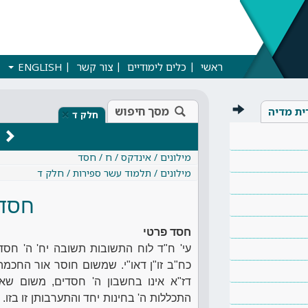
ראשי
כלים לימודיים
צור קשר
ENGLISH
מסך חיפוש
ית מדיה
×
חלק ד
מילונים / אינדקס / ח / חסד
מילונים / תלמוד עשר ספירות / חלק ד
חסד 
חסד פרטי
עי' ח"ד לוח התשובות תשובה יח' ה' חסדים
כח"ב זו"ן דאו"י. שמשום חוסר אור החכמה
דז"א אינו בחשבון ה' חסדים, משום שאי
התכללות ה' בחינות יחד והתערבותן זו בזו. 