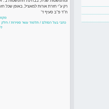
ומתפשטות שנית, בבחינת התפשטות ב'. וע
רק ע"י חזרת אורות למאציל, באופן שכל חז
ח"ד פ"ב סעיף ד'
מקור
כתבי בעל הסולם / תלמוד עשר ספירות / חלק ד
למ