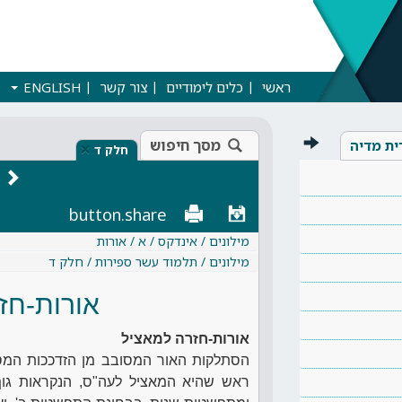
ראשי
כלים לימודיים
צור קשר
ENGLISH
מסך חיפוש
ית מדיה
×
חלק ד
button.share
מילונים / אינדקס / א / אורות
מילונים / תלמוד עשר ספירות / חלק ד
אורות-חז
אורות-חזרה למאציל
הסתלקות האור המסובב מן הזדככות המסך,
ראש שהיא המאציל לעה"ס, הנקראות גוף