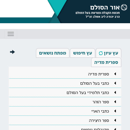
Toggle
gation
עץ עיון
עץ חיפוש
מפתח נושאים
ספרית מדיה
ספרית מדיה
כתבי בעל הסולם
כתבי תלמידי בעל הסולם
ספר הזהר
כתבי הארי
ספר היצירה
מקובלים נוספים