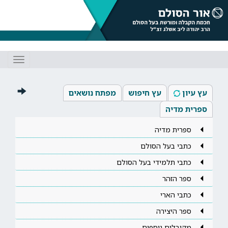
Toggle
gation
עץ עיון
עץ חיפוש
מפתח נושאים
ספרית מדיה
ספרית מדיה
כתבי בעל הסולם
כתבי תלמידי בעל הסולם
ספר הזהר
כתבי הארי
ספר היצירה
מקובלים נוספים