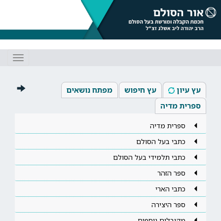
Toggle
gation
עץ עיון
עץ חיפוש
מפתח נושאים
ספרית מדיה
ספרית מדיה
כתבי בעל הסולם
כתבי תלמידי בעל הסולם
ספר הזהר
כתבי הארי
ספר היצירה
מקובלים נוספים