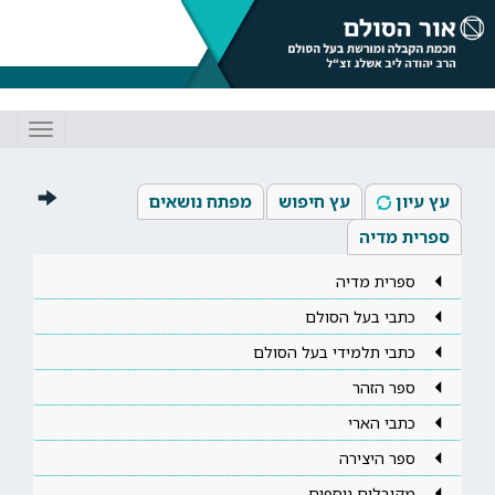
Toggle
gation
עץ עיון
עץ חיפוש
מפתח נושאים
ספרית מדיה
ספרית מדיה
כתבי בעל הסולם
כתבי תלמידי בעל הסולם
ספר הזהר
כתבי הארי
ספר היצירה
מקובלים נוספים