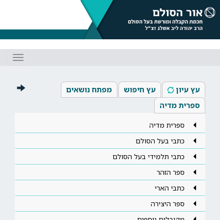
Toggle
gation
עץ עיון
עץ חיפוש
מפתח נושאים
ספרית מדיה
ספרית מדיה
כתבי בעל הסולם
כתבי תלמידי בעל הסולם
ספר הזהר
כתבי הארי
ספר היצירה
מקובלים נוספים