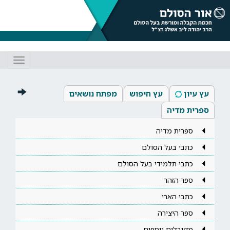
Toggle
gation
עץ עיון
עץ חיפוש
מפתח נושאים
ספרית מדיה
ספרית מדיה
כתבי בעל הסולם
כתבי תלמידי בעל הסולם
ספר הזהר
כתבי הארי
ספר היצירה
מקובלים נוספים