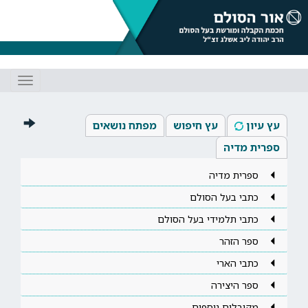
Toggle
gation
עץ עיון
עץ חיפוש
מפתח נושאים
ספרית מדיה
ספרית מדיה
כתבי בעל הסולם
כתבי תלמידי בעל הסולם
ספר הזהר
כתבי הארי
ספר היצירה
מקובלים נוספים