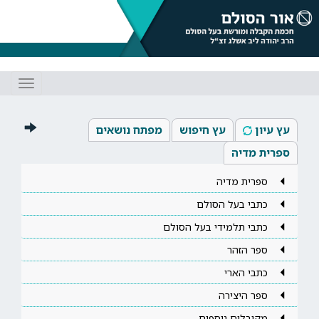
Toggle
gation
עץ עיון
עץ חיפוש
מפתח נושאים
ספרית מדיה
ספרית מדיה
כתבי בעל הסולם
כתבי תלמידי בעל הסולם
ספר הזהר
כתבי הארי
ספר היצירה
מקובלים נוספים