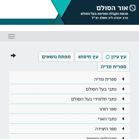
Toggle
gation
עץ עיון
עץ חיפוש
מפתח נושאים
ספרית מדיה
ספרית מדיה
כתבי בעל הסולם
כתבי תלמידי בעל הסולם
ספר הזהר
כתבי הארי
ספר היצירה
מקובלים נוספים