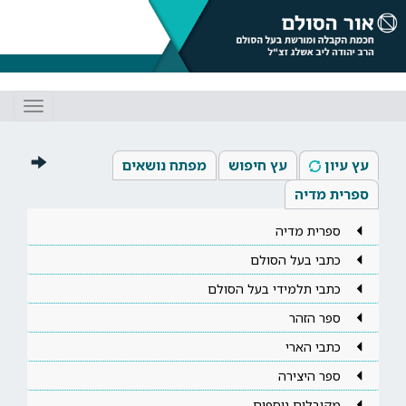
Toggle
gation
עץ עיון
עץ חיפוש
מפתח נושאים
ספרית מדיה
ספרית מדיה
כתבי בעל הסולם
כתבי תלמידי בעל הסולם
ספר הזהר
כתבי הארי
ספר היצירה
מקובלים נוספים