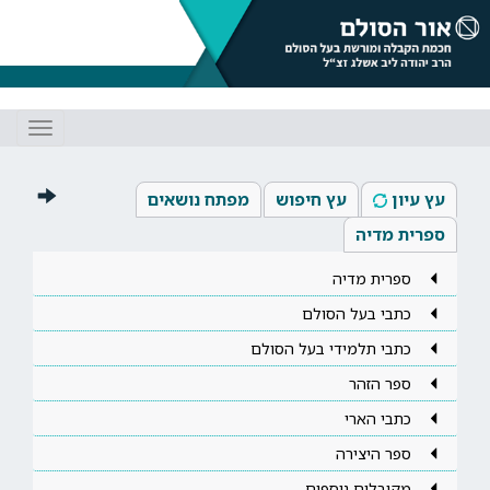
Toggle
gation
עץ עיון
עץ חיפוש
מפתח נושאים
ספרית מדיה
ספרית מדיה
כתבי בעל הסולם
כתבי תלמידי בעל הסולם
ספר הזהר
כתבי הארי
ספר היצירה
מקובלים נוספים