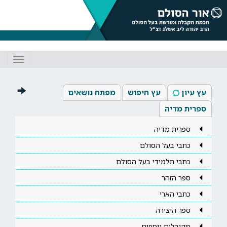
Toggle
gation
עץ עיון
עץ חיפוש
מפתח נושאים
ספרית מדיה
ספרית מדיה
כתבי בעל הסולם
כתבי תלמידי בעל הסולם
ספר הזהר
כתבי הארי
ספר היצירה
מקובלים נוספים