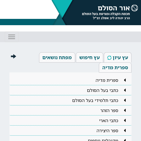
Toggle
gation
עץ עיון
עץ חיפוש
מפתח נושאים
ספרית מדיה
ספרית מדיה
כתבי בעל הסולם
כתבי תלמידי בעל הסולם
ספר הזהר
כתבי הארי
ספר היצירה
מקובלים נוספים