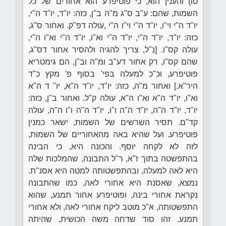
טו) והענין הוא, כי פוטיפרע הוא אחורים של כל
השמות, שהם: ע"ב ס"ג מ"ה ב"ן, כזה: יו"ד, יו"ד ה"י,
יו"ד ה"י וי"ו, יו"ד ה"י וי"ו ה"י ,עולה דפ"ק. ואחור ס"ג,
כזה: יו"ד, יו"ד ה"י, יו"ד ה"י וא"ו, יו"ד ה"י וא"ו ה"י,
עולה קס"ו. [נ"ל, צריך להגיה ולהסיר אחור דס"ג,
שהם קס"ו, רק אחור דע"ב ומ"ה וב"ן, הם גימטריא
פוטיפרע, וכ"כ למעלה בפי' בסוף פ' מקץ כ"ד
היר"א.] ואחור מ"ה, כזה: יו"ד, יו"ד ה"א, יו" ד ה"א
וא"ו, יו"ד ה"א וא"ו ה"א, עולה ק"ל. ואחור ב"ן, כזה:
יו"ד, יו"ד ה"ה, יו"ד ה"ה ו"ו, יו"ד ה"ה ו"ו ה"ה, עולה
קד"ם. תסיר השרשים של השמות, ישאר כמנין
פוטיפרע. ועל שהיא באה מהאחוריים של השמות,
לזה לא לקחה יוסף. והכונה היא, כי הבינה
בהתפשטה בתוך ז"א, ר"ל התבונה, שהמלכות שלה
היא לאה למעלה, ובהתפשטותה למטה היא אסנ"ת.
נמצא, שאסנת היא אחורי לאה, כמו שהתבונה
נקראת אחורי בינה, ופוטיפרע אחור תמנע, שהוא
התפשטותה, א"כ מוטב ליקח אחורי לאה, ולא אחורי
תמנע. זהו סוד שדחה משה הכושית, שהיתה