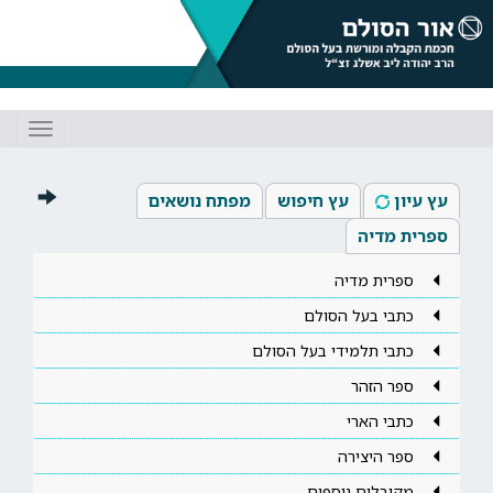
Toggle
gation
עץ עיון
עץ חיפוש
מפתח נושאים
ספרית מדיה
ספרית מדיה
כתבי בעל הסולם
כתבי תלמידי בעל הסולם
ספר הזהר
כתבי הארי
ספר היצירה
מקובלים נוספים