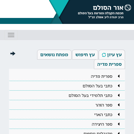
Toggle
gation
עץ עיון
עץ חיפוש
מפתח נושאים
ספרית מדיה
ספרית מדיה
כתבי בעל הסולם
כתבי תלמידי בעל הסולם
ספר הזהר
כתבי הארי
ספר היצירה
מקובלים נוספים