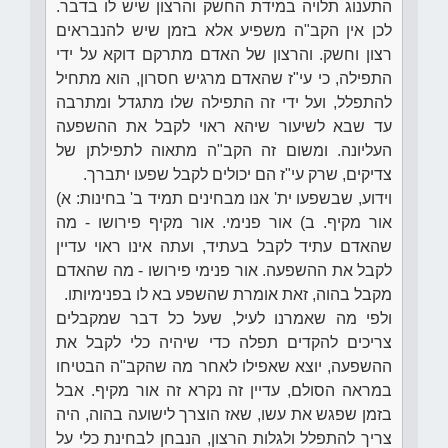
התענוג תלויה במידת החשק והרצון שיש לו בדבר.
לכן אין הקב"ה משפיע אלא בזמן שיש להנבראים
רצון וחשק. והרצון של האדם מתרקם דוקא על ידי
התפילה, כי עי"ז שהאדם מרגיש חסרון, הוא מתחיל
להתפלל, ועל ידי זה התפילה שלו מתגדל ומתרבה
עד שבא לשיעור שיהא ראוי לקבל את ההשפעה
העליונה. ומשום זה הקב"ה מתאוה לתפילתן של
צדיקים, שרק עי"ז הם יכולים לקבל שפעו יתברך.
וידוע, שבשפעו ית' אנו מבחינים תמיד ב' בחינות: א)
אור מקיף. ב) אור פנימי. אור מקיף פירושו - מה
שהאדם עתיד לקבל בעתיד, ועתה אינו ראוי עדיין
לקבל את ההשפעה. אור פנימי פירושו - מה שהאדם
מקבל בהוה, זאת אומרת שהשפע בא לו בפנימיותו.
ולפי מה שאמרנו לעיל, שעל כל דבר שמקבלים
צריכים להקדים תפלה כדי שיהיה כלי לקבל את
ההשפעה, יוצא שאפילו לאחר מה שהקב"ה הבטיחו
במראה הסולם, עדיין זה נקרא זה אור מקיף. אבל
בזמן שפגש את עשו, שאז הוצרך לישועה בהוה, היה
צריך להתפלל ולגלות הרצון, הנבחן לבחינת כלי על