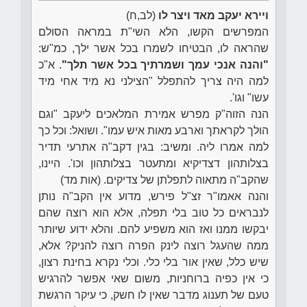
ויירא יעקב מאד ויצר לו
(לב,ח)
המפרשים הקשו, הלא השי"ת במראה הסולם
שהראה לו, הבטיחו לשמרו בכל אשר ילך, כמ"ש:
"והנה אנכי עמך ושמרתיך בכל אשר תלך"
. א"כ
למה היה צריך להתפלל "הצילני נא מיד אחי מיד
עשו" וגו'.
הנה הזוה"ק מפרש אמירת המלאכים ליעקב "וגם
הולך לקראתך וארבע מאות איש עמו". ושואל: וכל כך
למה אמרו ליה. ומשיב: בגין דקב"ה אתרעי תדיר
בצלותהון דצדיקיא ומתעטר בצלותהון וכו'. היינו,
שהקב"ה מתאוה לתפלתן של צדיקים. (אות מד)
והנה אאמו"ר זצ"ל פירש, מדוע אין הקב"ה נותן
לנבראים כל טוב בלי תפלה, אלא הוא רוצה שהם
יבקשו ממנו ואז הוא משפיע להם. והלא ידוע שיותר
ממה שהעגל רוצה לינק הפרה רוצה להניק? אלא,
שיש כלל, שאין אור בלי כלי. וכלי נקרא בחינת רצון,
כי אין כפיה ברוחניות, משום שאי אפשר להרגיש
טעם של תענוג מדבר שאין לו חשק, כי עיקר הרגשת