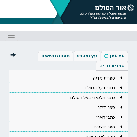
Toggle
gation
עץ עיון
עץ חיפוש
מפתח נושאים
ספרית מדיה
ספרית מדיה
כתבי בעל הסולם
כתבי תלמידי בעל הסולם
ספר הזהר
כתבי הארי
ספר היצירה
מקובלים נוספים