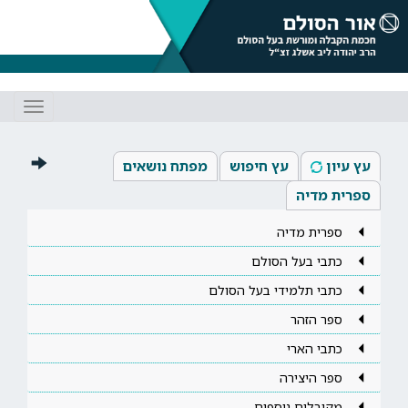
Toggle
gation
עץ עיון
עץ חיפוש
מפתח נושאים
ספרית מדיה
ספרית מדיה
כתבי בעל הסולם
כתבי תלמידי בעל הסולם
ספר הזהר
כתבי הארי
ספר היצירה
מקובלים נוספים