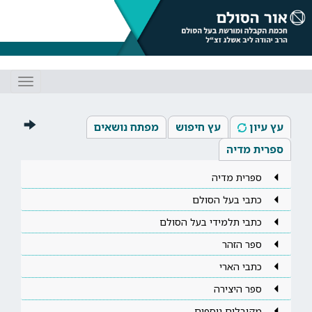
Toggle
gation
עץ עיון
עץ חיפוש
מפתח נושאים
ספרית מדיה
ספרית מדיה
כתבי בעל הסולם
כתבי תלמידי בעל הסולם
ספר הזהר
כתבי הארי
ספר היצירה
מקובלים נוספים