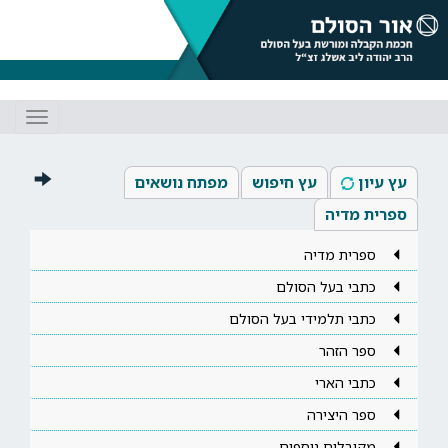
Toggle
gation
עץ עיון
עץ חיפוש
מפתח נושאים
ספרית מדיה
ספרית מדיה
כתבי בעל הסולם
כתבי תלמידי בעל הסולם
ספר הזהר
כתבי הארי
ספר היצירה
מקובלים נוספים