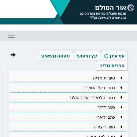
Toggle
gation
עץ עיון
עץ חיפוש
מפתח נושאים
ספרית מדיה
ספרית מדיה
כתבי בעל הסולם
כתבי תלמידי בעל הסולם
ספר הזהר
כתבי הארי
ספר היצירה
מקובלים נוספים