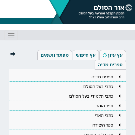
Toggle
gation
עץ עיון
עץ חיפוש
מפתח נושאים
ספרית מדיה
ספרית מדיה
כתבי בעל הסולם
כתבי תלמידי בעל הסולם
ספר הזהר
כתבי הארי
ספר היצירה
מקובלים נוספים