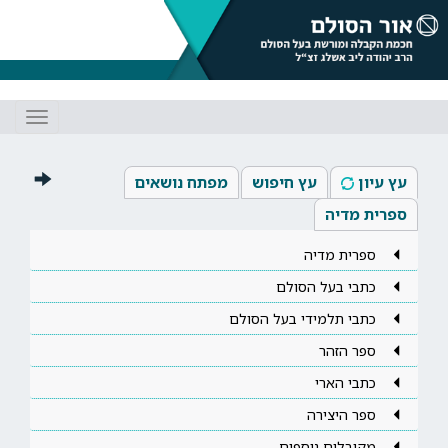
Toggle
gation
עץ עיון
עץ חיפוש
מפתח נושאים
ספרית מדיה
ספרית מדיה
כתבי בעל הסולם
כתבי תלמידי בעל הסולם
ספר הזהר
כתבי הארי
ספר היצירה
מקובלים נוספים