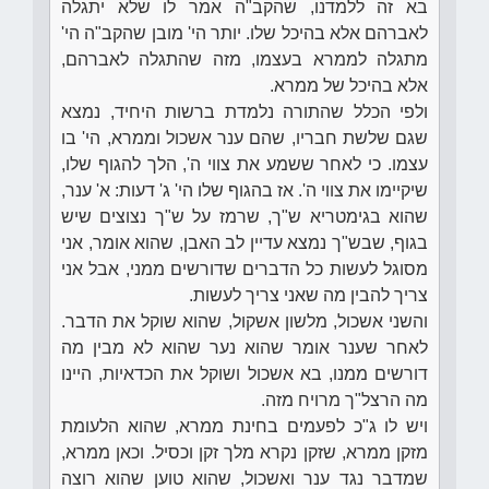
בא זה ללמדנו, שהקב"ה אמר לו שלא יתגלה
לאברהם אלא בהיכל שלו. יותר הי' מובן שהקב"ה הי'
מתגלה לממרא בעצמו, מזה שהתגלה לאברהם,
אלא בהיכל של ממרא.
ולפי הכלל שהתורה נלמדת ברשות היחיד, נמצא
שגם שלשת חבריו, שהם ענר אשכול וממרא, הי' בו
עצמו. כי לאחר ששמע את צווי ה', הלך להגוף שלו,
שיקיימו את צווי ה'. אז בהגוף שלו הי' ג' דעות: א' ענר,
שהוא בגימטריא ש"ך, שרמז על ש"ך נצוצים שיש
בגוף, שבש"ך נמצא עדיין לב האבן, שהוא אומר, אני
מסוגל לעשות כל הדברים שדורשים ממני, אבל אני
צריך להבין מה שאני צריך לעשות.
והשני אשכול, מלשון אשקול, שהוא שוקל את הדבר.
לאחר שענר אומר שהוא נער שהוא לא מבין מה
דורשים ממנו, בא אשכול ושוקל את הכדאיות, היינו
מה הרצל"ך מרויח מזה.
ויש לו ג"כ לפעמים בחינת ממרא, שהוא הלעומת
מזקן ממרא, שזקן נקרא מלך זקן וכסיל. וכאן ממרא,
שמדבר נגד ענר ואשכול, שהוא טוען שהוא רוצה