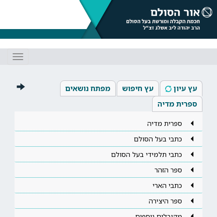
Toggle
gation
עץ עיון
עץ חיפוש
מפתח נושאים
ספרית מדיה
ספרית מדיה
כתבי בעל הסולם
כתבי תלמידי בעל הסולם
ספר הזהר
כתבי הארי
ספר היצירה
מקובלים נוספים