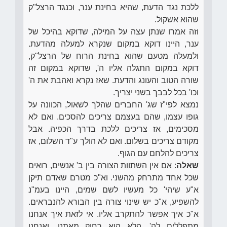
ללכת נגד הדעת, שהיא בחינת ענר, וכנגד הרצל"ק
שהוא אשקול.
וזה אמרו שנתן עצה על המילה, שדוקא בהיכל של
ענר, היינו דוקא במקום שנקרא למעלה מהדעת.
ולמעלה מטעם שהוא בחינת הרוח של הרצל"ק,
דוקא במקום התגלה אליו ה', שדוקא במקום זה
שורה הטוב והעונג והדעת. שאז נקרא ואהבת את ה'
וכו' בכל לבבך בשני יצריך.
נמצא לפי"ז שג' החברים שהלך לשאול, הכוונה על
גופו עצמו, שהם בעצמם צריכים להסכים. ואם לא
מסכימים, אז צריכים ללכת בדרך הכפיה. אבל
מקודם צריכים בשלום. ואם לא הולך ע"ד השלום, אז
צריכים להלחם עם הגוף.
שאלה
: אם אין השתוות הצורה בין ב' אנשים, רואים
שכל אחד מתרחק מהשני. וא"כ מטרם שאדם תיקן
א"ע שיהי' כל מעשיו לשם שמים, היינו בעמ"נ
להשפיע, א"כ יש שינוי צורה בין הבורא להנבראים.
א"כ איך אפשר להתקרב אליו. אי לזאת איך אנחנו
מתפללים לה', הלא הוא רחוק מאתנו, ואנחנו