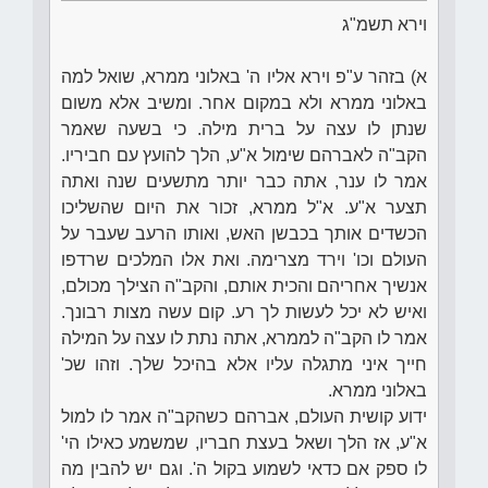
וירא תשמ"ג
א) בזהר ע"פ וירא אליו ה' באלוני ממרא, שואל למה
באלוני ממרא ולא במקום אחר. ומשיב אלא משום
שנתן לו עצה על ברית מילה. כי בשעה שאמר
הקב"ה לאברהם שימול א"ע, הלך להועץ עם חביריו.
אמר לו ענר, אתה כבר יותר מתשעים שנה ואתה
תצער א"ע. א"ל ממרא, זכור את היום שהשליכו
הכשדים אותך בכבשן האש, ואותו הרעב שעבר על
העולם וכו' וירד מצרימה. ואת אלו המלכים שרדפו
אנשיך אחריהם והכית אותם, והקב"ה הצילך מכולם,
ואיש לא יכל לעשות לך רע. קום עשה מצות רבונך.
אמר לו הקב"ה לממרא, אתה נתת לו עצה על המילה
חייך איני מתגלה עליו אלא בהיכל שלך. וזהו שכ'
באלוני ממרא.
ידוע קושית העולם, אברהם כשהקב"ה אמר לו למול
א"ע, אז הלך ושאל בעצת חבריו, שמשמע כאילו הי'
לו ספק אם כדאי לשמוע בקול ה'. וגם יש להבין מה