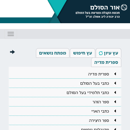
Toggle
gation
עץ עיון
עץ חיפוש
מפתח נושאים
ספרית מדיה
ספרית מדיה
כתבי בעל הסולם
כתבי תלמידי בעל הסולם
ספר הזהר
כתבי הארי
ספר היצירה
מקובלים נוספים