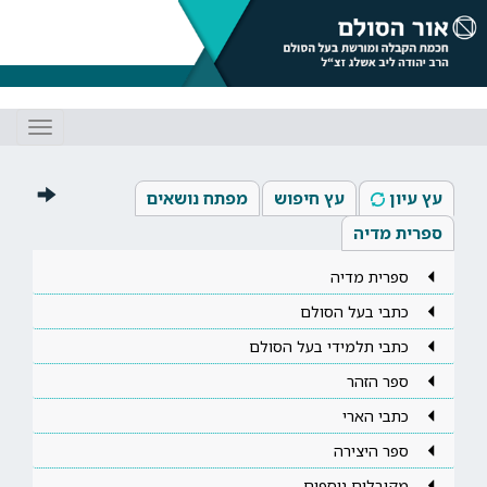
Toggle
gation
עץ עיון
עץ חיפוש
מפתח נושאים
ספרית מדיה
ספרית מדיה
כתבי בעל הסולם
כתבי תלמידי בעל הסולם
ספר הזהר
כתבי הארי
ספר היצירה
מקובלים נוספים