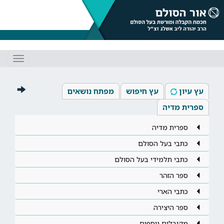
Toggle
gation
עץ עיון
עץ חיפוש
מפתח נושאים
ספרית מדיה
ספרית מדיה
כתבי בעל הסולם
כתבי תלמידי בעל הסולם
ספר הזהר
כתבי הארי
ספר היצירה
מקובלים נוספים