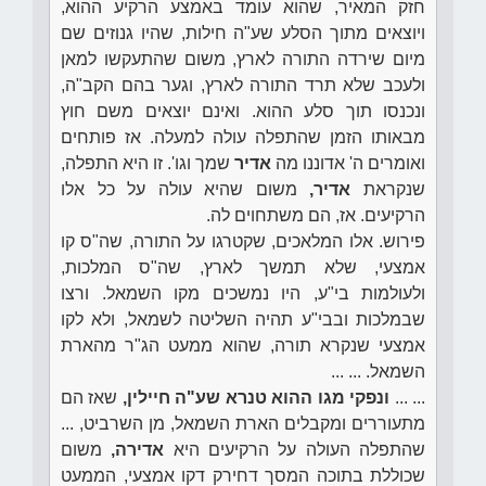
חזק המאיר, שהוא עומד באמצע הרקיע ההוא,
ויוצאים מתוך הסלע שע"ה חילות, שהיו גנוזים שם
מיום שירדה התורה לארץ, משום שהתעקשו למאן
ולעכב שלא תרד התורה לארץ, וגער בהם הקב"ה,
ונכנסו תוך סלע ההוא. ואינם יוצאים משם חוץ
מבאותו הזמן שהתפלה עולה למעלה. אז פותחים
ואומרים ה' אדוננו מה
אדיר
שמך וגו'. זו היא התפלה,
שנקראת
אדיר,
משום שהיא עולה על כל אלו
הרקיעים. אז, הם משתחוים לה.
פירוש. אלו המלאכים, שקטרגו על התורה, שה"ס קו
אמצעי, שלא תמשך לארץ, שה"ס המלכות,
ולעולמות בי"ע, היו נמשכים מקו השמאל. ורצו
שבמלכות ובבי"ע תהיה השליטה לשמאל, ולא לקו
אמצעי שנקרא תורה, שהוא ממעט הג"ר מהארת
השמאל. ... ...
... ...
ונפקי מגו ההוא טנרא שע"ה חיילין,
שאז הם
מתעוררים ומקבלים הארת השמאל, מן השרביט, ...
שהתפלה העולה על הרקיעים היא
אדירה,
משום
שכוללת בתוכה המסך דחירק דקו אמצעי, הממעט